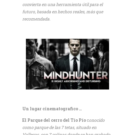
convierta en una herramienta útil para el
futuro, basada en hechos reales, más que
recomendada.
Un lugar cinematografico …
El Parque del cerro del Tío Pío
c
onocido
como parque de las 7 tetas, situado en
Vallecas, con 7 colinas donde se han grabado