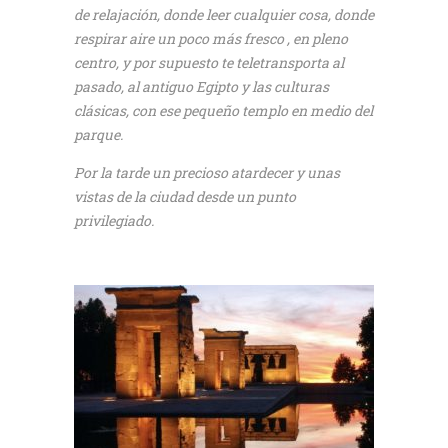
de relajación, donde leer cualquier cosa, donde
respirar aire un poco más fresco , en pleno
centro, y por supuesto te teletransporta al
pasado, al antiguo Egipto y las culturas
clásicas, con ese pequeño templo en medio del
parque.
Por la tarde un precioso atardecer y unas
vistas de la ciudad desde un punto
privilegiado.