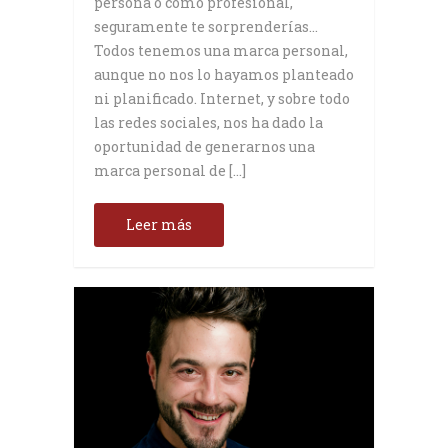
persona o como profesional,
seguramente te sorprenderías…
Todos tenemos una marca personal,
aunque no nos lo hayamos planteado
ni planificado. Internet, y sobre todo
las redes sociales, nos ha dado la
oportunidad de generarnos una
marca personal de […]
Leer más