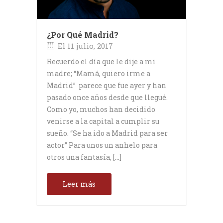
¿Por Qué Madrid?
El 11 julio, 2017
Recuerdo el día que le dije a mi
madre; “Mamá, quiero irme a
Madrid” parece que fue ayer y han
pasado once años desde que llegué.
Como yo, muchos han decidido
venirse a la capital a cumplir su
sueño. “Se ha ido a Madrid para ser
actor” Para unos un anhelo para
otros una fantasía, […]
Leer más