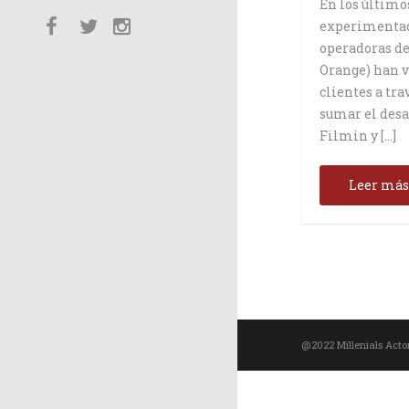
En los último
experimentado
operadoras de
Orange) han v
clientes a tra
sumar el desa
Filmin y […]
Leer má
@2022 Millenials Acto