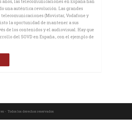
s años, las telecomunicaciones en España han
 una auténtica revolución. Las grandes
 telecomunicaciones (Movistar, Vodafone y
isto la oportunidad de mantener a sus
vés de los contenidos y el audiovisual. Hay que
rrollo del SOVD en España , con el ejemplo de
s
res - Todos los derechos reservados