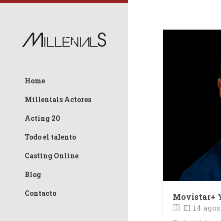
Home
Millenials Actores
Acting 20
Todo el talento
Casting Online
Blog
Contacto
Movistar+ 
El 14 agos