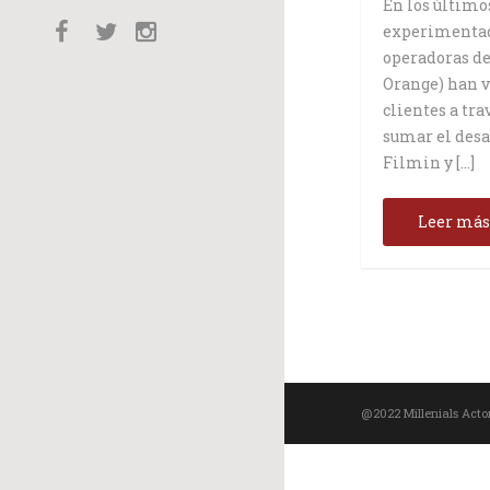
En los último
experimentado
operadoras de
Orange) han v
clientes a tra
sumar el desa
Filmin y […]
Leer má
@2022 Millenials Acto