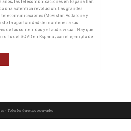
s años, las telecomunicaciones en España han
 una auténtica revolución. Las grandes
 telecomunicaciones (Movistar, Vodafone y
isto la oportunidad de mantener a sus
vés de los contenidos y el audiovisual. Hay que
rrollo del SOVD en España , con el ejemplo de
s
res - Todos los derechos reservados