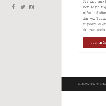
337 Km, una l
Benito y diri
niño de 8 años
dar voz; Toñí
su padre, al q
dramatizada e
Leer má
@2022 Millenials Acto