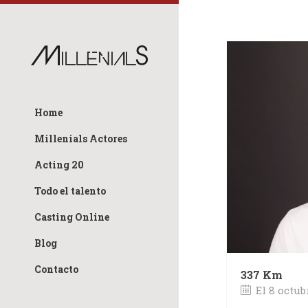
Home
Millenials Actores
Acting 20
Todo el talento
Casting Online
Blog
Contacto
337 Km
El 8 octub