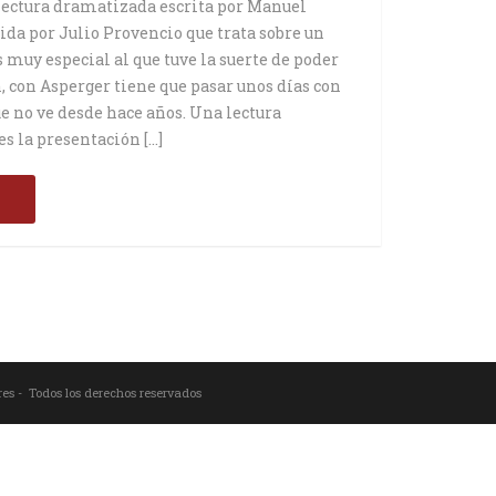
ectura dramatizada escrita por Manuel
gida por Julio Provencio que trata sobre un
 muy especial al que tuve la suerte de poder
n, con Asperger tiene que pasar unos días con
ue no ve desde hace años. Una lectura
s la presentación […]
s
res - Todos los derechos reservados