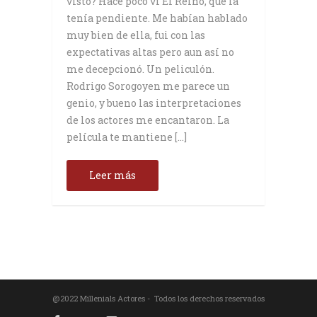
visto? Hace poco ví El Reino, que la
tenía pendiente. Me habían hablado
muy bien de ella, fui con las
expectativas altas pero aun así no
me decepcionó. Un peliculón.
Rodrigo Sorogoyen me parece un
genio, y bueno las interpretaciones
de los actores me encantaron. La
película te mantiene […]
Leer más
@2022 Millenials Actores - Todos los derechos reservados