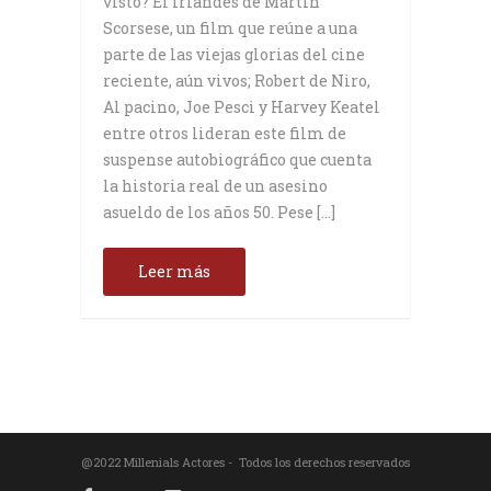
visto? El irlandés de Martin
Scorsese, un film que reúne a una
parte de las viejas glorias del cine
reciente, aún vivos; Robert de Niro,
Al pacino, Joe Pesci y Harvey Keatel
entre otros lideran este film de
suspense autobiográfico que cuenta
la historia real de un asesino
asueldo de los años 50. Pese […]
Leer más
@2022 Millenials Actores - Todos los derechos reservados