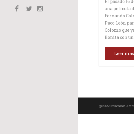
El pasado 16 
una película 
Fernando Colo
Paco León pa
Colomo que ya
Bonita con un
Leer má
@2022 Millenials Acto