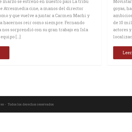
de marzo se estrenó en nuestro país La tribu
Movistar
de Atresmedia cine, a manos del director
goyas, ha
mo y que vuelve a juntar a Carmen Machi y
ambicios
ra hacernos reir como siempre. Fernando
de 10 mil
 nos sorprendió con su gran trabajo en Isla
actores y
 equipo […]
localizac
s
Lee
res - Todos los derechos reservados