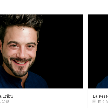
a Tribu
La Pest
, 2018
El 9 f