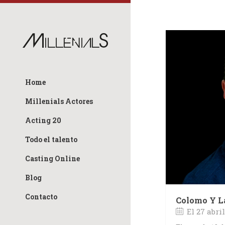
Home
Millenials Actores
Acting 20
Todo el talento
Casting Online
Blog
Contacto
Colomo Y L
El 27 abril